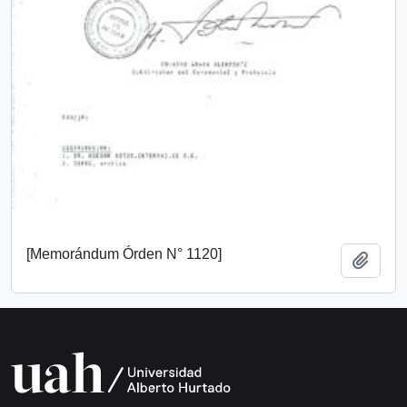
[Memorándum Órden N° 1120]
Añadi