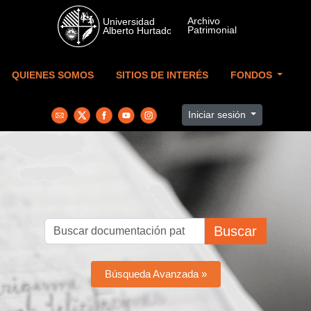
Skip to main content
QUIENES SOMOS
SITIOS DE INTERÉS
FONDOS
Iniciar sesión
Buscar
Búsqueda Avanzada »