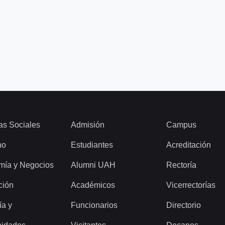
as Sociales
Admisión
Campus
ho
Estudiantes
Acreditación
mía y Negocios
Alumni UAH
Rectoría
ción
Académicos
Vicerrectorías
ía y
Funcionarios
Directorio