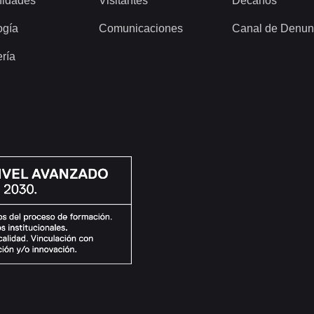
idades
Visitantes
Decanos
ogía
Comunicaciones
Canal de Denun
ería