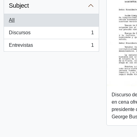
Subject
All
Discursos
1
, 1 results
Entrevistas
1
, 1 results
Discurso de
en cena ofr
presidente 
George Bu