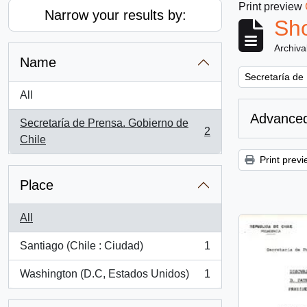
Print preview
Narrow your results by:
Sho
Archiva
Name
Remove filter:
Secretaría de
All
Advanced
Secretaría de Prensa. Gobierno de
2
, 2 results
Chile
Print previ
Place
All
Santiago (Chile : Ciudad)
1
, 1 results
Washington (D.C, Estados Unidos)
1
, 1 results