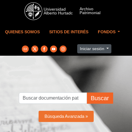
Skip to main content
QUIENES SOMOS
SITIOS DE INTERÉS
FONDOS
Iniciar sesión
Buscar
Búsqueda Avanzada »