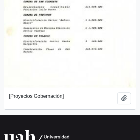
[Proyectos Gobernación]
Añadi