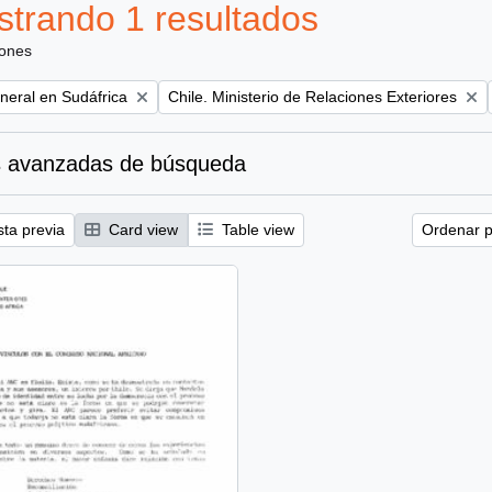
trando 1 resultados
iones
Remove filter:
eral en Sudáfrica
Chile. Ministerio de Relaciones Exteriores
 avanzadas de búsqueda
sta previa
Card view
Table view
Ordenar p