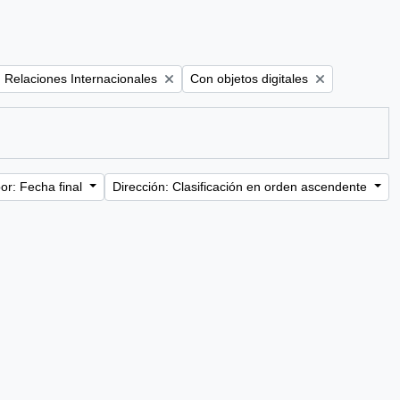
Remove filter:
Remove filter:
Relaciones Internacionales
Con objetos digitales
or: Fecha final
Dirección: Clasificación en orden ascendente