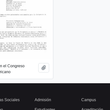
on el Congreso
Añadir al portapapeles
ricano
as Sociales
Admisión
Campus
ho
Estudiantes
Acreditación