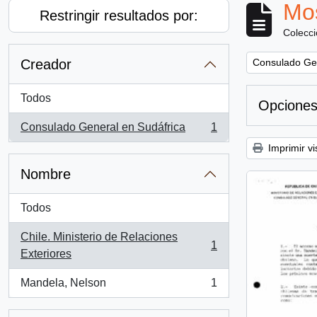
Mos
Restringir resultados por:
Colecc
Remove filter:
Creador
Consulado Gen
Todos
Opciones
Consulado General en Sudáfrica
1
, 1 resultados
Imprimir vi
Nombre
Todos
Chile. Ministerio de Relaciones
1
, 1 resultados
Exteriores
Mandela, Nelson
1
, 1 resultados