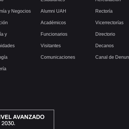
mía y Negocios
Alumni UAH
Rectoría
ción
Académicos
Vicerrectorías
ía y
Funcionarios
Directorio
idades
Visitantes
Decanos
ogía
Comunicaciones
Canal de Denun
ería