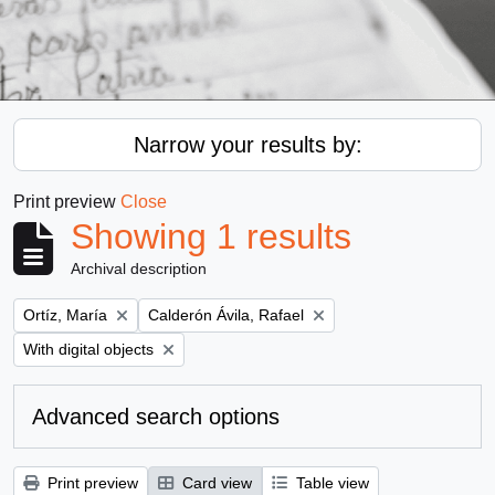
Narrow your results by:
Print preview
Close
Showing 1 results
Archival description
Remove filter:
Remove filter:
Ortíz, María
Calderón Ávila, Rafael
Remove filter:
With digital objects
Advanced search options
Print preview
Card view
Table view