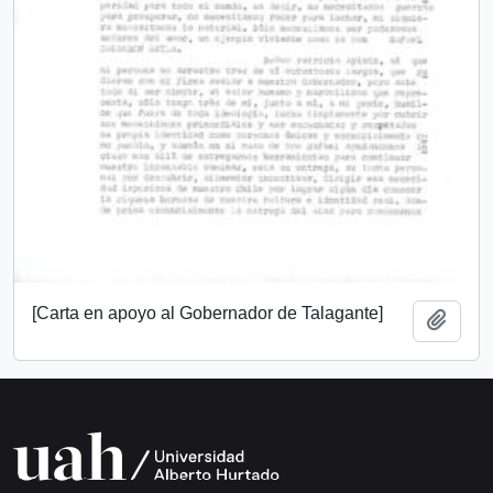
[Carta en apoyo al Gobernador de Talagante]
Add t