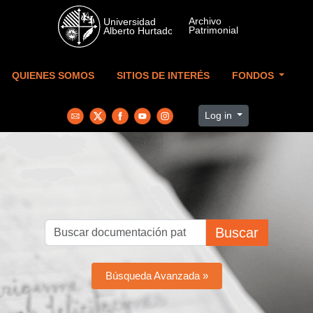
Skip to main content
QUIENES SOMOS
SITIOS DE INTERÉS
FONDOS
Log in
Buscar
Búsqueda Avanzada »