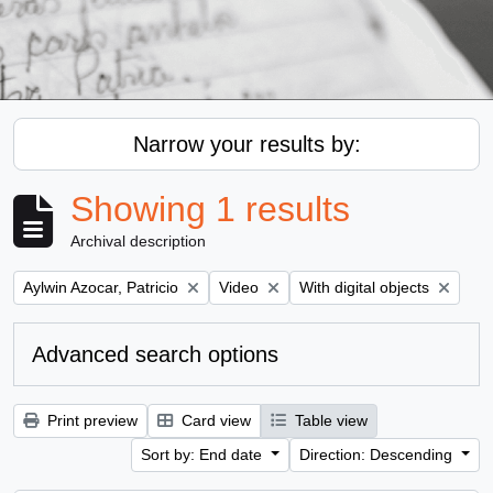
Narrow your results by:
Showing 1 results
Archival description
Remove filter:
Remove filter:
Remove filter:
Aylwin Azocar, Patricio
Video
With digital objects
Advanced search options
Print preview
Card view
Table view
Sort by: End date
Direction: Descending