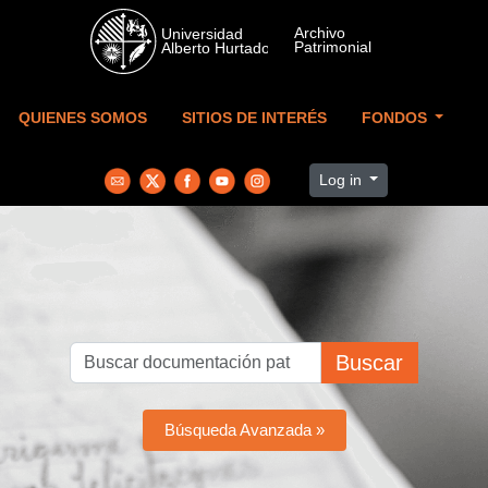
Skip to main content
QUIENES SOMOS
SITIOS DE INTERÉS
FONDOS
Log in
Buscar
Búsqueda Avanzada »