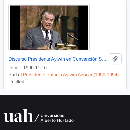
Add t
Discurso Presidente Aylwin en Convención Santiago: Video
Item
·
1990-11-16
Part of
Presidente Patricio Aylwin Azócar (1990-1994)
Untitled