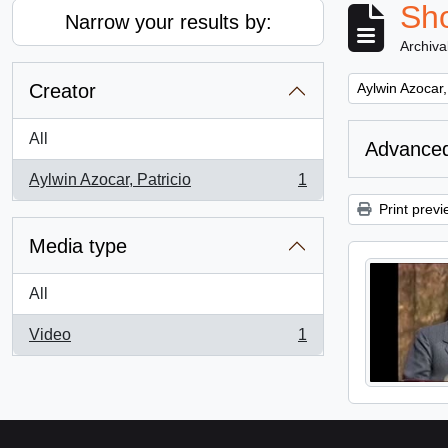
Sho
Narrow your results by:
Archiva
Remove filter:
Creator
Aylwin Azocar,
All
Advanced
Aylwin Azocar, Patricio
1
, 1 results
Print previ
Media type
All
Video
1
, 1 results