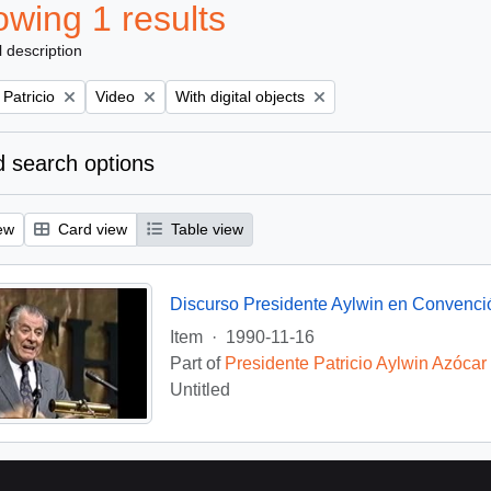
wing 1 results
l description
Remove filter:
Remove filter:
 Patricio
Video
With digital objects
 search options
ew
Card view
Table view
Discurso Presidente Aylwin en Convenci
Item
·
1990-11-16
Part of
Presidente Patricio Aylwin Azócar
Untitled