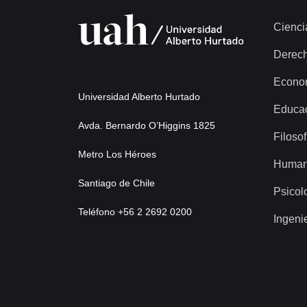
Cienci
Derec
Econo
Universidad Alberto Hurtado
Educa
Avda. Bernardo O’Higgins 1825
Filosof
Metro Los Héroes
Human
Santiago de Chile
Psicol
Teléfono +56 2 2692 0200
Ingeni