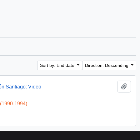
Sort by: End date
Direction: Descending
Add t
ón Santiago: Video
 (1990-1994)