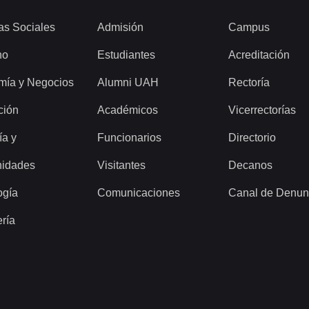
as Sociales
Admisión
Campus
ho
Estudiantes
Acreditación
mía y Negocios
Alumni UAH
Rectoría
ción
Académicos
Vicerrectorías
ía y
Funcionarios
Directorio
idades
Visitantes
Decanos
ogía
Comunicaciones
Canal de Denun
ería