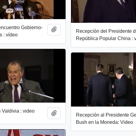
encuentro Gobierno-
Add to clipboard
Recepción del Presidente d
 : vídeo
República Popular China : 
 Valdivia : video
Add to clipboard
Recepción al Presidente G
Bush en la Moneda: Video