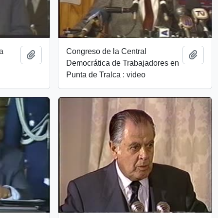
a
Congreso de la Central
Add to clipboard
Add t
Democrática de Trabajadores en
Punta de Tralca : video