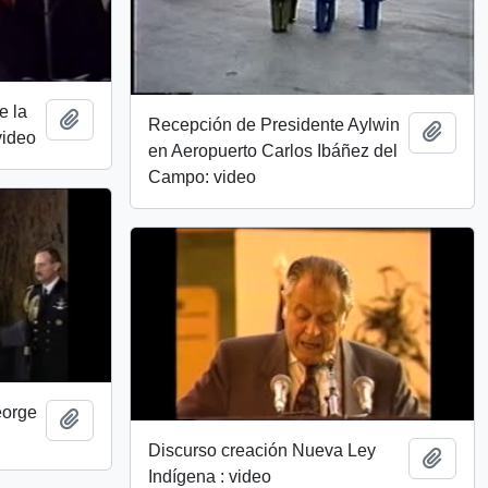
e la
Add to clipboard
Recepción de Presidente Aylwin
Add t
video
en Aeropuerto Carlos Ibáñez del
Campo: video
eorge
Add to clipboard
Discurso creación Nueva Ley
Add t
Indígena : video