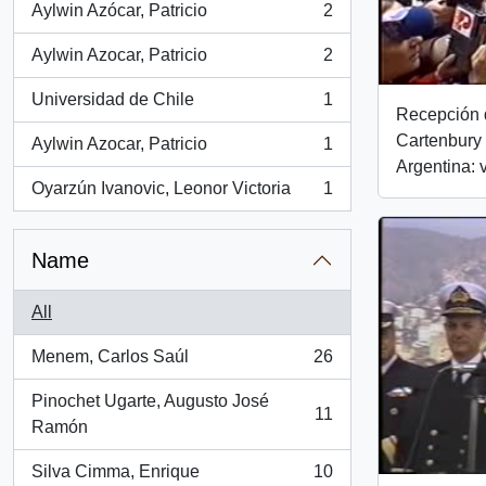
Aylwin Azócar, Patricio
2
, 2 results
Aylwin Azocar, Patricio
2
, 2 results
Universidad de Chile
1
, 1 results
Recepción 
Cartenbury 
Aylwin Azocar, Patricio
1
, 1 results
Argentina: 
Oyarzún Ivanovic, Leonor Victoria
1
, 1 results
Name
All
Menem, Carlos Saúl
26
, 26 results
Pinochet Ugarte, Augusto José
11
, 11 results
Ramón
Silva Cimma, Enrique
10
, 10 results