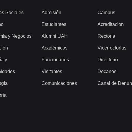
as Sociales
Admisión
Campus
ho
Estudiantes
Acreditación
mía y Negocios
Alumni UAH
Rectoría
ción
Académicos
Vicerrectorías
ía y
Funcionarios
Directorio
idades
Visitantes
Decanos
ogía
Comunicaciones
Canal de Denun
ería