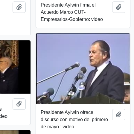
Presidente Aylwin firma el
Add to clipboard
Add t
Acuerdo Marco CUT-
Empresarios-Gobierno: video
Add to clipboard
e
Presidente Aylwin ofrece
Add t
ídeo
discurso con motivo del primero
de mayo : video