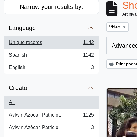
Sho
Narrow your results by:
Archiva
Remove filter:
Language
Video
Unique records
1142
Advanced
, 1142 results
Spanish
1142
, 1142 results
Print previ
English
3
, 3 results
Creator
All
Aylwin Azócar, Patricio1
1125
, 1125 results
Aylwin Azócar, Patricio
3
, 3 results