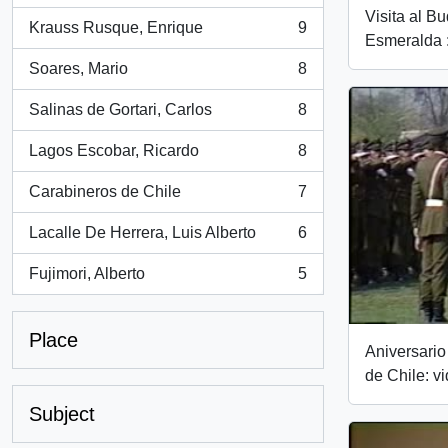
Visita al B
Krauss Rusque, Enrique
9
, 9 results
Esmeralda :
Soares, Mario
8
, 8 results
Salinas de Gortari, Carlos
8
, 8 results
Lagos Escobar, Ricardo
8
, 8 results
Carabineros de Chile
7
, 7 results
Lacalle De Herrera, Luis Alberto
6
, 6 results
Fujimori, Alberto
5
, 5 results
Place
Aniversario
de Chile: v
Subject