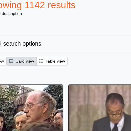
wing 1142 results
l description
 search options
ew
Card view
Table view