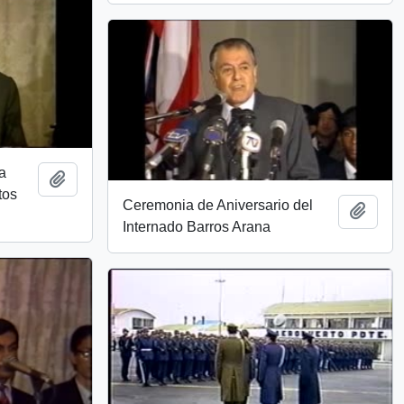
a
Add to clipboard
tos
Ceremonia de Aniversario del
Add t
Internado Barros Arana