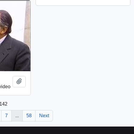
Add to clipboard
video
1142
7
...
58
Next