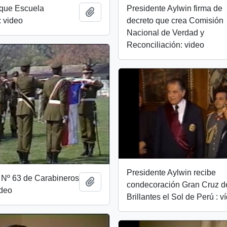
uque Escuela
Presidente Aylwin firma de
Add to clipboard
 video
decreto que crea Comisión
Nacional de Verdad y
Reconciliación: video
Presidente Aylwin recibe
 Nº 63 de Carabineros
Add to clipboard
condecoración Gran Cruz d
ideo
Brillantes el Sol de Perú : v