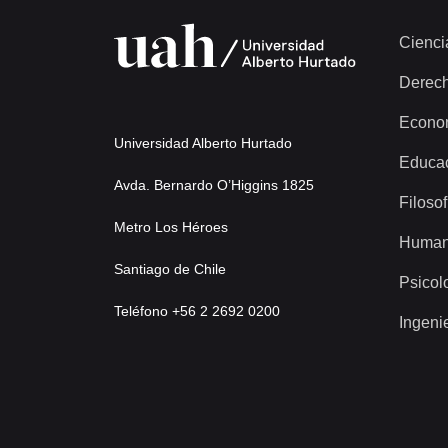
Cienci
Derec
Econo
Universidad Alberto Hurtado
Educa
Avda. Bernardo O’Higgins 1825
Filosof
Metro Los Héroes
Human
Santiago de Chile
Psicol
Teléfono +56 2 2692 0200
Ingeni