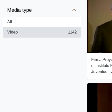
Media type
All
Video
1142
, 1142 results
Firma Proye
el Instituto
Juventud : 