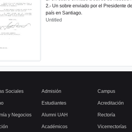
2.- Un sobre enviado por el Presidente d
país en Santiago.
Untitled
as Sociales
Admisión
Campus
ho
Estudiantes
Acreditación
mía y Negocios
Alumni UAH
Rectoría
ción
Académicos
Vicerrectorías