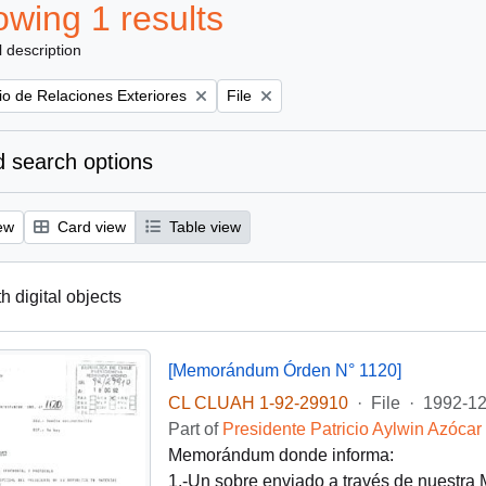
wing 1 results
l description
Remove filter:
rio de Relaciones Exteriores
File
 search options
ew
Card view
Table view
th digital objects
[Memorándum Órden N° 1120]
CL CLUAH 1-92-29910
·
File
·
1992-12
Part of
Presidente Patricio Aylwin Azócar
Memorándum donde informa:
1.-Un sobre enviado a través de nuestra