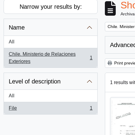
Sho
Narrow your results by:
Archiva
Remove filter:
Name
Chile. Ministe
All
Advanced
Chile. Ministerio de Relaciones
1
, 1 results
Exteriores
Print previ
Level of description
1 results wi
All
File
1
, 1 results