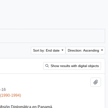
Sort by: End date
Direction: Ascending
Show results with digital objects
Add t
-16
 (1990-1994)
 Misión Diplomática en Panamá.