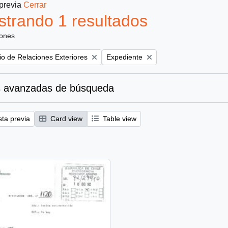
 previa
Cerrar
trando 1 resultados
iones
Remove filter:
rio de Relaciones Exteriores
Expediente
 avanzadas de búsqueda
sta previa
Card view
Table view