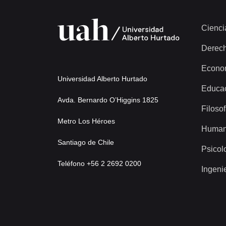
Cienci
Derec
Econo
Universidad Alberto Hurtado
Educa
Avda. Bernardo O’Higgins 1825
Filosof
Metro Los Héroes
Human
Santiago de Chile
Psicol
Teléfono +56 2 2692 0200
Ingeni