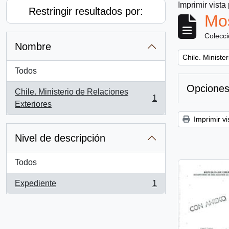
Imprimir vista
Restringir resultados por:
Mos
Colecc
Nombre
Remove filter:
Chile. Ministe
Todos
Opciones
Chile. Ministerio de Relaciones
1
, 1 resultados
Exteriores
Imprimir vi
Nivel de descripción
Todos
Expediente
1
, 1 resultados