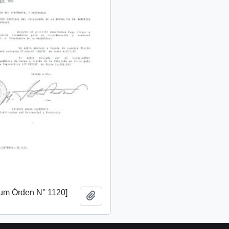
m Órden N° 1120]
Añadir al portapapeles