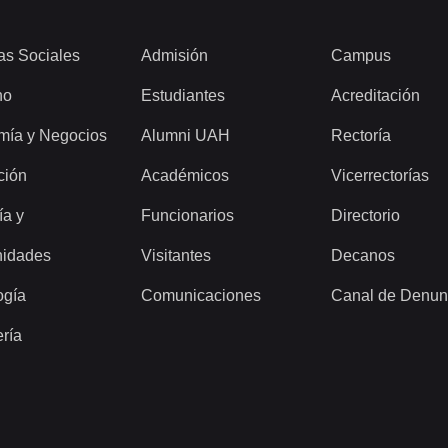
as Sociales
Admisión
Campus
ho
Estudiantes
Acreditación
mía y Negocios
Alumni UAH
Rectoría
ción
Académicos
Vicerrectorías
ía y
Funcionarios
Directorio
idades
Visitantes
Decanos
ogía
Comunicaciones
Canal de Denun
ería