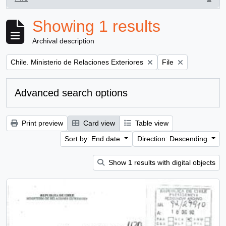
, 1 results
Showing 1 results
Archival description
Remove filter:
Remove filter:
Chile. Ministerio de Relaciones Exteriores
File
Advanced search options
Print preview
Card view
Table view
Sort by: End date
Direction: Descending
Show 1 results with digital objects