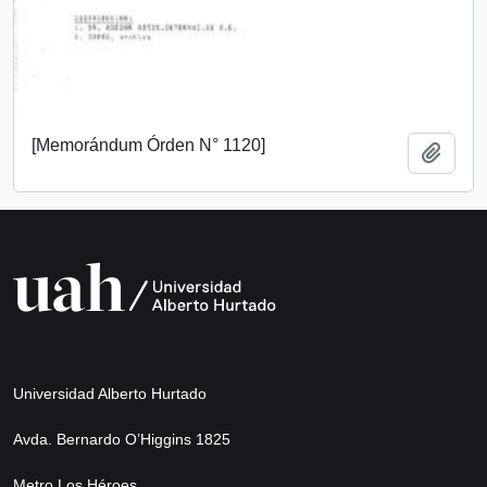
[Memorándum Órden N° 1120]
Add t
Universidad Alberto Hurtado
Avda. Bernardo O’Higgins 1825
Metro Los Héroes