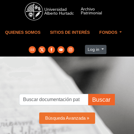
Skip to main content
QUIENES SOMOS
SITIOS DE INTERÉS
FONDOS
Log in
Buscar
Búsqueda Avanzada »