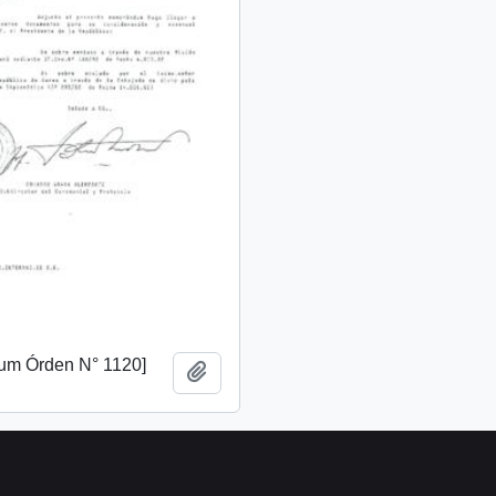
m Órden N° 1120]
Add to clipboard