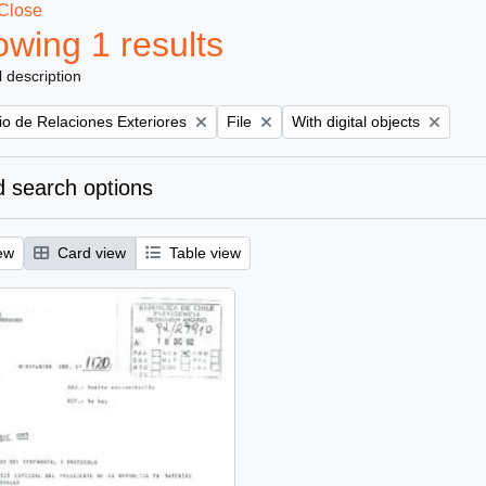
Close
wing 1 results
l description
Remove filter:
Remove filter:
rio de Relaciones Exteriores
File
With digital objects
 search options
ew
Card view
Table view