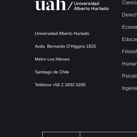
Cienci
Derec
Econo
Universidad Alberto Hurtado
Educa
Avda. Bernardo O’Higgins 1825
Filosof
Metro Los Héroes
Human
Santiago de Chile
Psicol
Teléfono +56 2 2692 0200
Ingeni