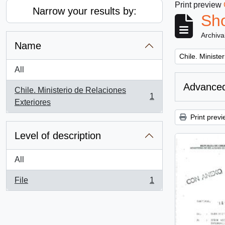
Print preview
Narrow your results by:
Sho
Archiva
Name
Remove filter:
Chile. Ministe
All
Advanced
Chile. Ministerio de Relaciones
1
, 1 results
Exteriores
Print previ
Level of description
All
File
1
, 1 results