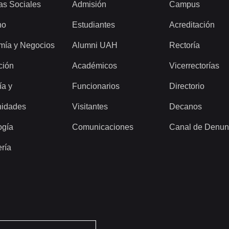
as Sociales
Admisión
Campus
ho
Estudiantes
Acreditación
mía y Negocios
Alumni UAH
Rectoría
ción
Académicos
Vicerrectorías
ía y
Funcionarios
Directorio
idades
Visitantes
Decanos
ogía
Comunicaciones
Canal de Denun
ería