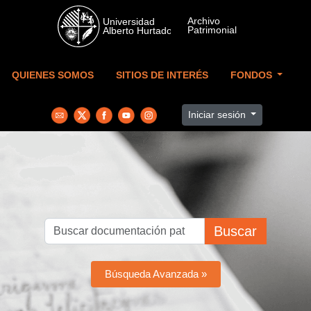
Skip to main content
QUIENES SOMOS
SITIOS DE INTERÉS
FONDOS
Iniciar sesión
Buscar
Búsqueda Avanzada »