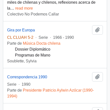
miles de chilenas y chilenos, reflexiones acerca de
la
…
read more
Colectivo No Podemos Callar
Añadi
Gira por Europa
CL CLUAH 5-2
·
Serie
·
1966 - 1990
Parte de
Música Docta chilena
Dossier Diplomático
Programas de Mano
Soublette, Sylvia
Añadi
Correspondencia 1990
Serie
·
1990
Parte de
Presidente Patricio Aylwin Azócar (1990-
1994)