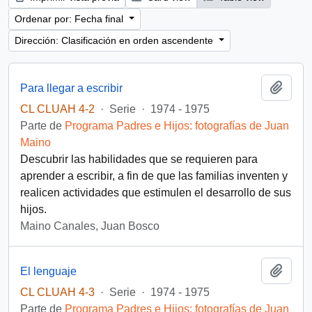
Ordenar por: Fecha final
Dirección: Clasificación en orden ascendente
Añadi
Para llegar a escribir
CL CLUAH 4-2
·
Serie
·
1974 - 1975
Parte de
Programa Padres e Hijos: fotografías de Juan
Maino
Descubrir las habilidades que se requieren para
aprender a escribir, a fin de que las familias inventen y
realicen actividades que estimulen el desarrollo de sus
hijos.
Maino Canales, Juan Bosco
Añadi
El lenguaje
CL CLUAH 4-3
·
Serie
·
1974 - 1975
Parte de
Programa Padres e Hijos: fotografías de Juan