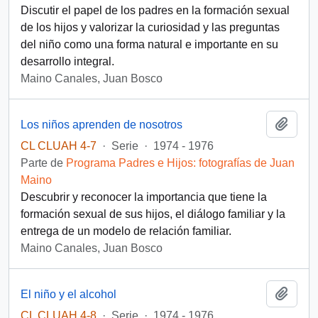
Discutir el papel de los padres en la formación sexual
de los hijos y valorizar la curiosidad y las preguntas
del niño como una forma natural e importante en su
desarrollo integral.
Maino Canales, Juan Bosco
Añadi
Los niños aprenden de nosotros
CL CLUAH 4-7
·
Serie
·
1974 - 1976
Parte de
Programa Padres e Hijos: fotografías de Juan
Maino
Descubrir y reconocer la importancia que tiene la
formación sexual de sus hijos, el diálogo familiar y la
entrega de un modelo de relación familiar.
Maino Canales, Juan Bosco
Añadi
El niño y el alcohol
CL CLUAH 4-8
·
Serie
·
1974 - 1976