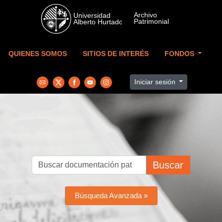
Skip to main content
QUIENES SOMOS
SITIOS DE INTERÉS
FONDOS
Iniciar sesión
Buscar
Búsqueda Avanzada »