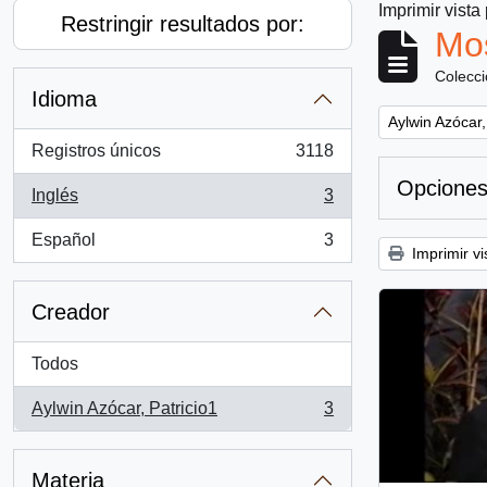
Imprimir vista
Restringir resultados por:
Mos
Colecc
Idioma
Remove filter:
Aylwin Azócar,
Registros únicos
3118
, 3118 resultados
Opciones
Inglés
3
, 3 resultados
Español
3
, 3 resultados
Imprimir vi
Creador
Todos
Aylwin Azócar, Patricio1
3
, 3 resultados
Materia