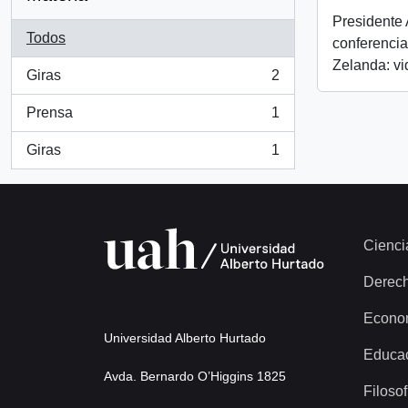
Presidente 
Todos
conferenci
Zelanda: v
Giras
2
, 2 resultados
Prensa
1
, 1 resultados
Giras
1
, 1 resultados
Cienci
Derec
Econo
Universidad Alberto Hurtado
Educa
Avda. Bernardo O’Higgins 1825
Filosof