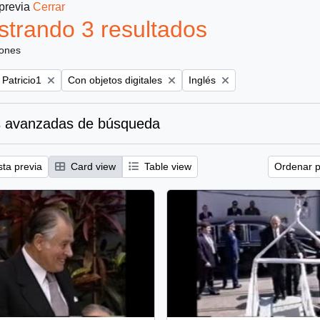
 previa
Cerrar
trando 3 resultados
iones
Remove filter:
Remove filter:
 Patricio1
Con objetos digitales
Inglés
 avanzadas de búsqueda
sta previa
Card view
Table view
Ordenar p