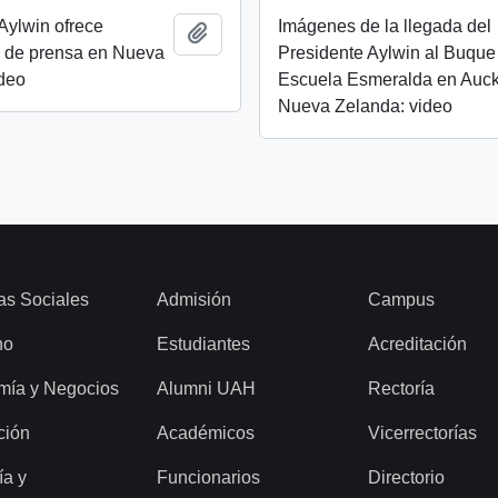
Aylwin ofrece
Imágenes de la llegada del
Añadir al portapapeles
a de prensa en Nueva
Presidente Aylwin al Buque
ideo
Escuela Esmeralda en Auck
Nueva Zelanda: video
as Sociales
Admisión
Campus
ho
Estudiantes
Acreditación
mía y Negocios
Alumni UAH
Rectoría
ción
Académicos
Vicerrectorías
ía y
Funcionarios
Directorio