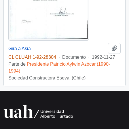
Añadi
Gira a Asia
CL CLUAH 1-92-28304
·
Documento
·
1992-11-27
Parte de
Presidente Patricio Aylwin Azócar (1990-
1994)
Sociedad Constructora Eseval (Chile)