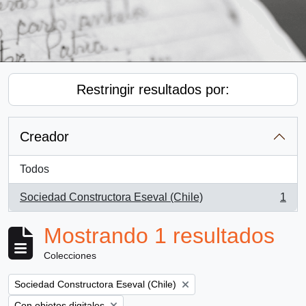
Restringir resultados por:
Creador
Todos
Sociedad Constructora Eseval (Chile)
1
, 1 resultados
Mostrando 1 resultados
Colecciones
Remove filter:
Sociedad Constructora Eseval (Chile)
Remove filter:
Con objetos digitales