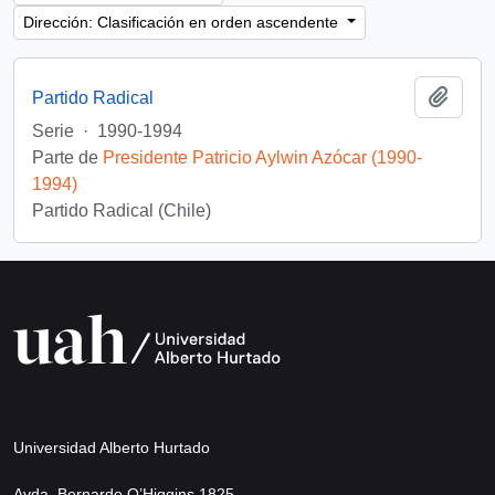
Dirección: Clasificación en orden ascendente
Añadi
Partido Radical
Serie
·
1990-1994
Parte de
Presidente Patricio Aylwin Azócar (1990-
1994)
Partido Radical (Chile)
Universidad Alberto Hurtado
Avda. Bernardo O’Higgins 1825