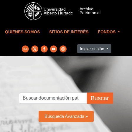
Skip to main content
QUIENES SOMOS
SITIOS DE INTERÉS
FONDOS
Iniciar sesión
Buscar
Búsqueda Avanzada »