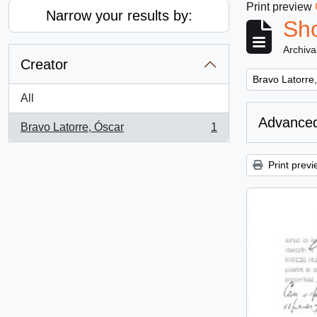
Print preview
Narrow your results by:
Sho
Archiva
Creator
Remove filter:
Bravo Latorre
All
Advanced
Bravo Latorre, Óscar
1
, 1 results
Print previ