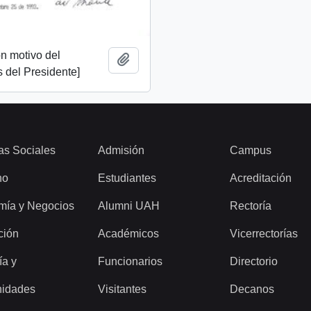
n motivo del
Add to clipboard
 del Presidente]
as Sociales
Admisión
Campus
ho
Estudiantes
Acreditación
mía y Negocios
Alumni UAH
Rectoría
ción
Académicos
Vicerrectorías
ía y
Funcionarios
Directorio
idades
Visitantes
Decanos