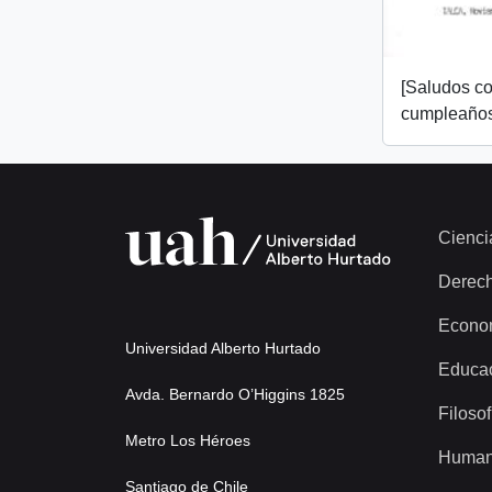
[Saludos co
cumpleaños
Cienci
Derec
Econo
Universidad Alberto Hurtado
Educa
Avda. Bernardo O’Higgins 1825
Filosof
Metro Los Héroes
Human
Santiago de Chile