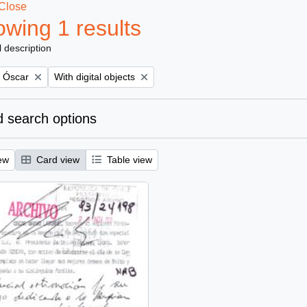
Close
wing 1 results
l description
Remove filter:
, Óscar
With digital objects
 search options
ew
Card view
Table view