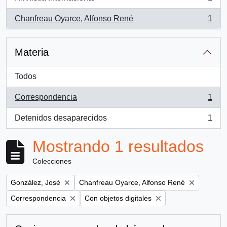
, 1 resultados
Chanfreau Oyarce, Alfonso René
1
, 1 resultados
Materia
Todos
Correspondencia
1
, 1 resultados
Detenidos desaparecidos
1
, 1 resultados
Mostrando 1 resultados
Colecciones
Remove filter:
Remove filter:
González, José
Chanfreau Oyarce, Alfonso René
Remove filter:
Remove filter:
Correspondencia
Con objetos digitales