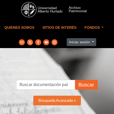
Skip to main content
QUIENES SOMOS
SITIOS DE INTERÉS
FONDOS
Iniciar sesión
Buscar
Búsqueda Avanzada »