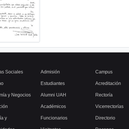
as Sociales
Admisión
Campus
ho
Estudiantes
Acreditación
mía y Negocios
Alumni UAH
Rectoría
ción
Académicos
Vicerrectorías
ía y
Funcionarios
Directorio