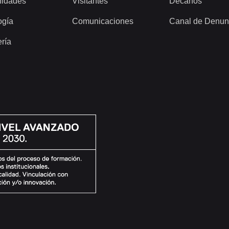
idades
Visitantes
Decanos
ogía
Comunicaciones
Canal de Denun
ería