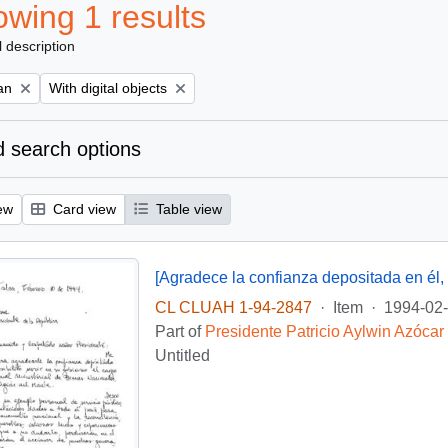
wing 1 results
l description
Remove filter:
an
With digital objects
 search options
ew
Card view
Table view
[Agradece la confianza depositada en él, q
CL CLUAH 1-94-2847
·
Item
·
1994-02
Part of
Presidente Patricio Aylwin Azócar
Untitled