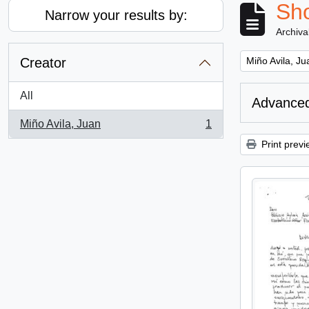
Sho
Narrow your results by:
Archiva
Remove filter:
Creator
Miño Avila, Ju
All
Advanced
Miño Avila, Juan
1
, 1 results
Print previ