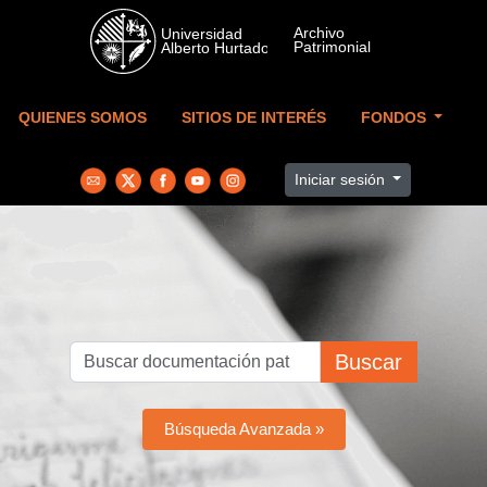
Skip to main content
QUIENES SOMOS
SITIOS DE INTERÉS
FONDOS
Iniciar sesión
Buscar
Búsqueda Avanzada »