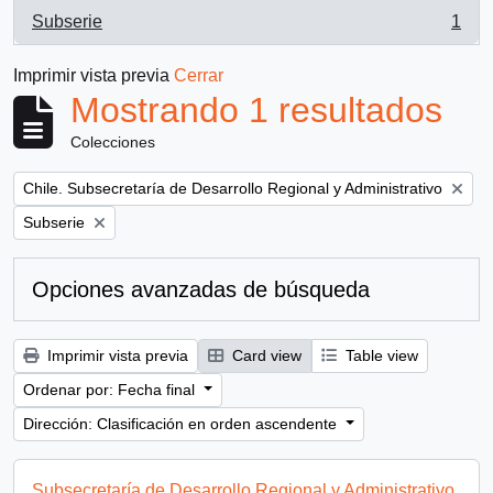
Subserie
1
, 1 resultados
Imprimir vista previa
Cerrar
Mostrando 1 resultados
Colecciones
Remove filter:
Chile. Subsecretaría de Desarrollo Regional y Administrativo
Remove filter:
Subserie
Opciones avanzadas de búsqueda
Imprimir vista previa
Card view
Table view
Ordenar por: Fecha final
Dirección: Clasificación en orden ascendente
Subsecretaría de Desarrollo Regional y Administrativo