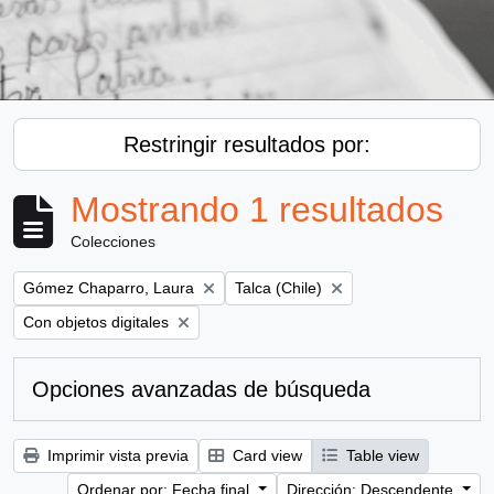
Restringir resultados por:
Mostrando 1 resultados
Colecciones
Remove filter:
Remove filter:
Gómez Chaparro, Laura
Talca (Chile)
Remove filter:
Con objetos digitales
Opciones avanzadas de búsqueda
Imprimir vista previa
Card view
Table view
Ordenar por: Fecha final
Dirección: Descendente