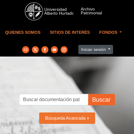
Skip to main content
QUIENES SOMOS
SITIOS DE INTERÉS
FONDOS
Iniciar sesión
Buscar
Búsqueda Avanzada »