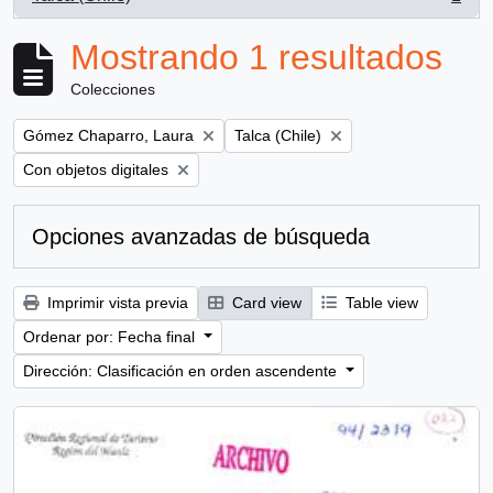
, 1 resultados
Mostrando 1 resultados
Colecciones
Remove filter:
Remove filter:
Gómez Chaparro, Laura
Talca (Chile)
Remove filter:
Con objetos digitales
Opciones avanzadas de búsqueda
Imprimir vista previa
Card view
Table view
Ordenar por: Fecha final
Dirección: Clasificación en orden ascendente