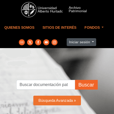
Skip to main content
QUIENES SOMOS
SITIOS DE INTERÉS
FONDOS
Iniciar sesión
Buscar
Búsqueda Avanzada »