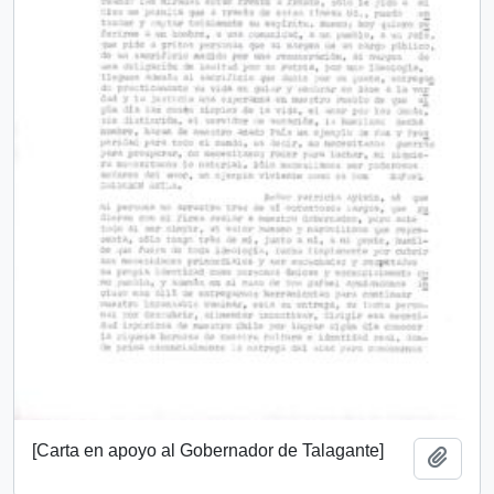
[Carta en apoyo al Gobernador de Talagante]
Add t