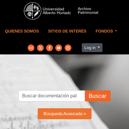
Skip to main content
QUIENES SOMOS
SITIOS DE INTERÉS
FONDOS
Log in
Buscar
Búsqueda Avanzada »