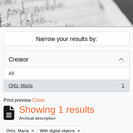
Narrow your results by:
Creator
All
Ortíz, María
1
, 1 results
Print preview
Close
Showing 1 results
Archival description
Remove filter:
Remove filter:
Ortíz, María
With digital objects