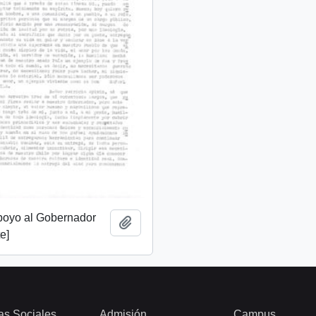
apoyo al Gobernador
Add to clipboard
e]
as Sociales
Admisión
Campus