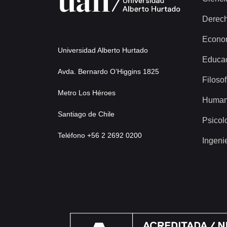
Derec
Econo
Universidad Alberto Hurtado
Educa
Avda. Bernardo O’Higgins 1825
Filosof
Metro Los Héroes
Human
Santiago de Chile
Psicol
Teléfono +56 2 2692 0200
Ingeni