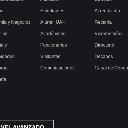
ho
Estudiantes
Acreditación
mía y Negocios
Alumni UAH
Rectoría
ción
Académicos
Vicerrectorías
ía y
Funcionarios
Directorio
idades
Visitantes
Decanos
ogía
Comunicaciones
Canal de Denun
ería