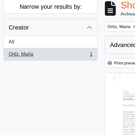
Sho
Narrow your results by:
Archiva
Remove filter:
Creator
Ortíz, María
All
Advanced
Ortíz, María
1
, 1 results
Print previ