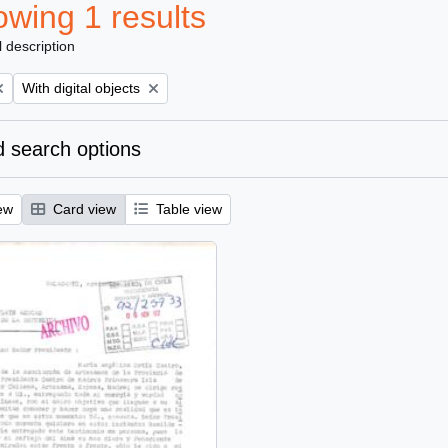
wing 1 results
l description
Remove filter:
With digital objects
 search options
ew
Card view
Table view