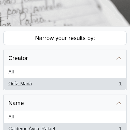
Narrow your results by:
Creator
All
Ortíz, María
1
, 1 results
Name
All
Calderón Ávila, Rafael
1