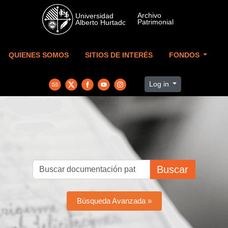
Skip to main content
QUIENES SOMOS
SITIOS DE INTERÉS
FONDOS
Log in
Buscar
Búsqueda Avanzada »