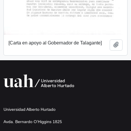
[Carta en apoyo al Gobernador de Talagante]
Add t
Universidad Alberto Hurtado
Avda. Bernardo O’Higgins 1825