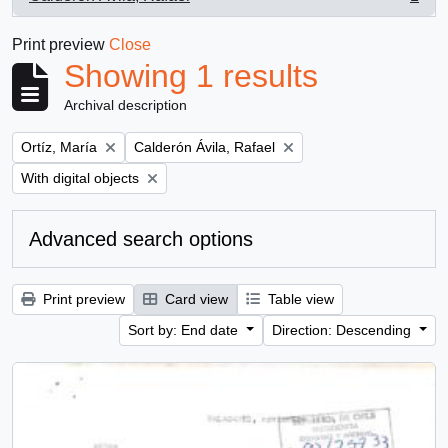
, 1 results
Print preview
Close
Showing 1 results
Archival description
Remove filter:
Remove filter:
Ortíz, María
Calderón Ávila, Rafael
Remove filter:
With digital objects
Advanced search options
Print preview
Card view
Table view
Sort by: End date
Direction: Descending