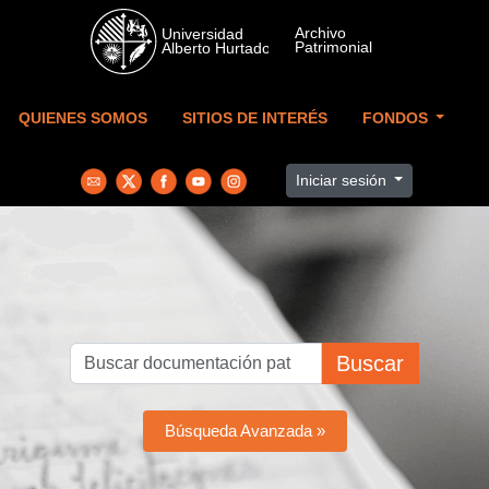
Skip to main content
QUIENES SOMOS
SITIOS DE INTERÉS
FONDOS
Iniciar sesión
Buscar
Búsqueda Avanzada »