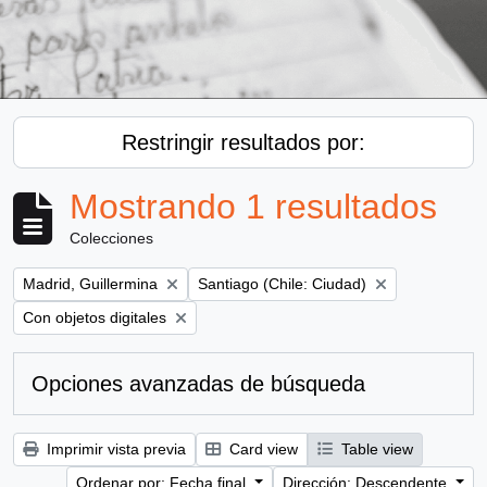
Restringir resultados por:
Mostrando 1 resultados
Colecciones
Remove filter:
Remove filter:
Madrid, Guillermina
Santiago (Chile: Ciudad)
Remove filter:
Con objetos digitales
Opciones avanzadas de búsqueda
Imprimir vista previa
Card view
Table view
Ordenar por: Fecha final
Dirección: Descendente