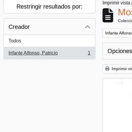
Imprimir vista
Restringir resultados por:
Mos
Colecc
Creador
Remove filter:
Infante Alfonso
Todos
Opciones
Infante Alfonso, Patricio
1
, 1 resultados
Imprimir vi