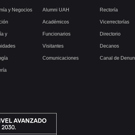
mía y Negocios
Alumni UAH
Rectoría
ción
Académicos
Vicerrectorías
ía y
Funcionarios
Directorio
idades
Visitantes
Decanos
ogía
Comunicaciones
Canal de Denun
ería