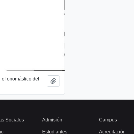
 el onomástico del
Añadir al portapapeles
as Sociales
Admisión
Campus
ho
Estudiantes
Acreditación