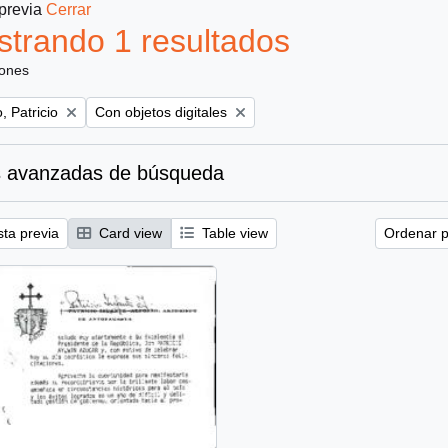
 previa
Cerrar
trando 1 resultados
iones
Remove filter:
, Patricio
Con objetos digitales
 avanzadas de búsqueda
sta previa
Card view
Table view
Ordenar p