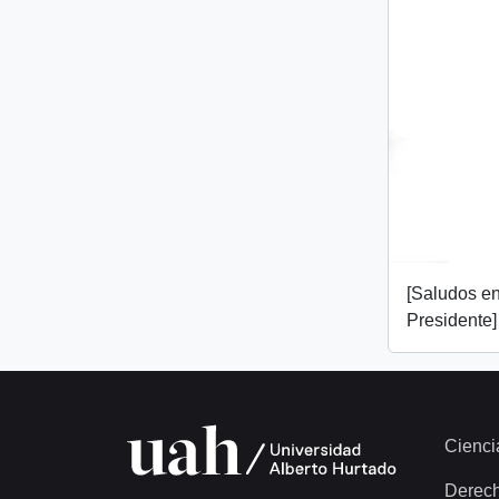
[Saludos en
Presidente]
Cienci
Derec