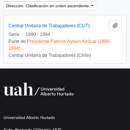
Dirección: Clasificación en orden ascendente
Añadi
Central Unitaria de Trabajadores (CUT)
Serie
·
1990 - 1994
Parte de
Presidente Patricio Aylwin Azócar (1990-
1994)
Central Unitaria de Trabajadores (Chile)
Universidad Alberto Hurtado
Avda. Bernardo O’Higgins 1825