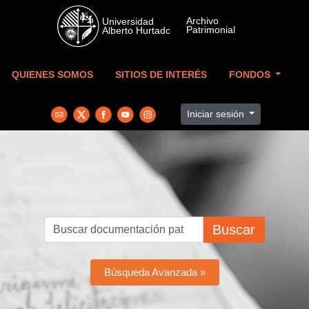
Skip to main content
QUIENES SOMOS
SITIOS DE INTERÉS
FONDOS
Iniciar sesión
Buscar
Búsqueda Avanzada »