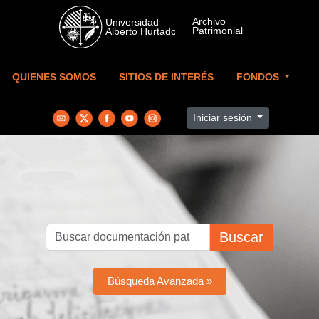
Skip to main content
QUIENES SOMOS
SITIOS DE INTERÉS
FONDOS
Iniciar sesión
Buscar
Búsqueda Avanzada »