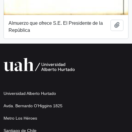
Almuerzo que ofrece S.E. El Presidente de la
Añadi
República
Universidad Alberto Hurtado
Avda. Bernardo O’Higgins 1825
Metro Los Héroes
Santiago de Chile