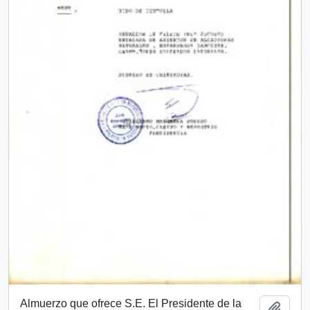
Almuerzo que ofrece S.E. El Presidente de la
Añadi