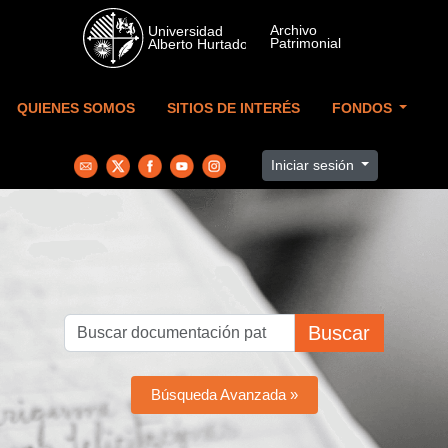
Skip to main content
QUIENES SOMOS
SITIOS DE INTERÉS
FONDOS
Iniciar sesión
Buscar
Búsqueda Avanzada »