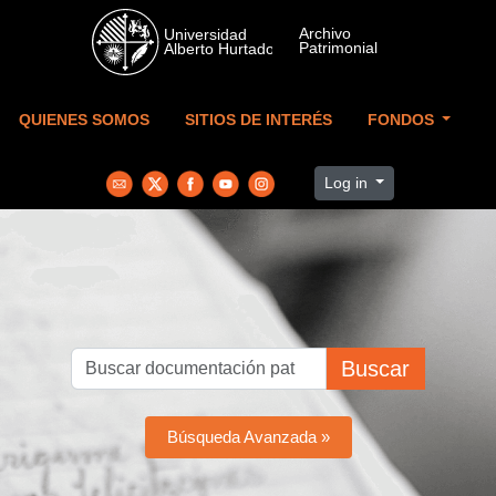
Skip to main content
QUIENES SOMOS
SITIOS DE INTERÉS
FONDOS
Log in
Buscar
Búsqueda Avanzada »