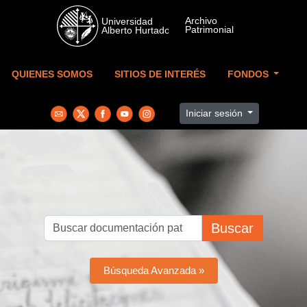
Skip to main content
QUIENES SOMOS
SITIOS DE INTERÉS
FONDOS
Iniciar sesión
Buscar
Búsqueda Avanzada »