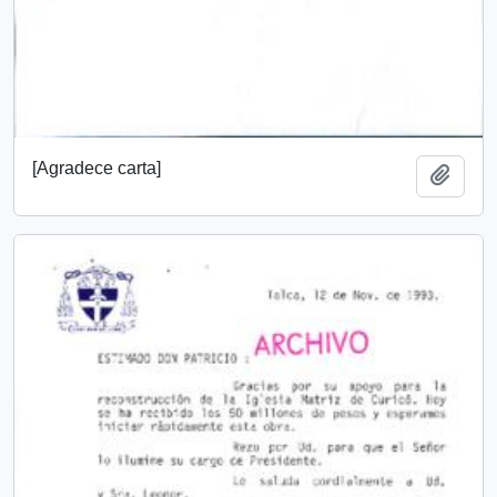
[Agradece carta]
Añadi