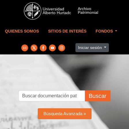
Skip to main content
QUIENES SOMOS
SITIOS DE INTERÉS
FONDOS
Iniciar sesión
Buscar
Búsqueda Avanzada »