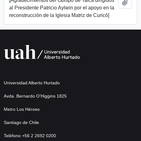
[Agradecimientos del Obispo de Talca dirigidos
Añadi
al Presidente Patricio Aylwin por el apoyo en la
reconstrucción de la Iglesia Matriz de Curicó]
Universidad Alberto Hurtado
Avda. Bernardo O’Higgins 1825
Metro Los Héroes
Santiago de Chile
Teléfono +56 2 2692 0200