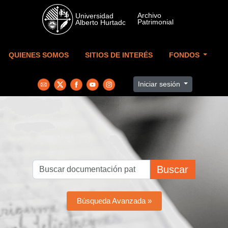
Skip to main content
QUIENES SOMOS
SITIOS DE INTERÉS
FONDOS
Iniciar sesión
Buscar
Búsqueda Avanzada »