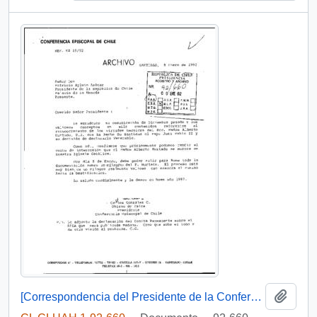
Añadi
[Correspondencia del Presidente de la Conferencia Episcopal de Chile dirigida al Presidente Patricio Aylwin]