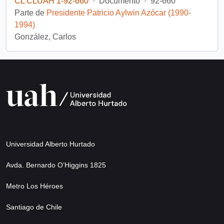
CL CLUAH 1-92-660
·
Documento
·
92-660
Parte de
Presidente Patricio Aylwin Azócar (1990-
1994)
González, Carlos
Universidad Alberto Hurtado
Avda. Bernardo O’Higgins 1825
Metro Los Héroes
Santiago de Chile