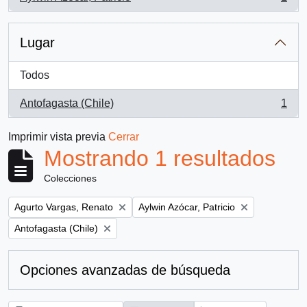
, 1 resultados
Lugar
Todos
Antofagasta (Chile)
1
, 1 resultados
Imprimir vista previa
Cerrar
Mostrando 1 resultados
Colecciones
Remove filter:
Remove filter:
Agurto Vargas, Renato
Aylwin Azócar, Patricio
Remove filter:
Antofagasta (Chile)
Opciones avanzadas de búsqueda