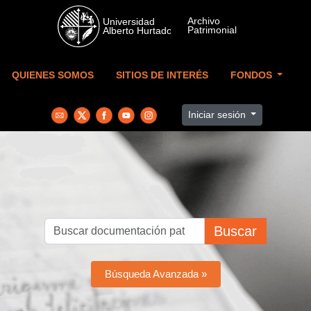
Skip to main content
QUIENES SOMOS
SITIOS DE INTERÉS
FONDOS
Iniciar sesión
Buscar
Búsqueda Avanzada »