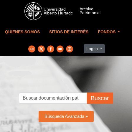
Skip to main content
QUIENES SOMOS
SITIOS DE INTERÉS
FONDOS
Log in
Buscar
Búsqueda Avanzada »