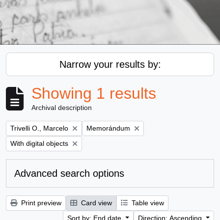
Narrow your results by:
Showing 1 results
Archival description
Remove filter:
Remove filter:
Trivelli O., Marcelo
Memorándum
Remove filter:
With digital objects
Advanced search options
Print preview
Card view
Table view
Sort by: End date
Direction: Ascending