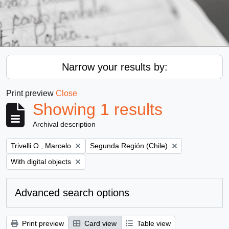
Narrow your results by:
Print preview
Close
Showing 1 results
Archival description
Remove filter:
Remove filter:
Trivelli O., Marcelo
Segunda Región (Chile)
Remove filter:
With digital objects
Advanced search options
Print preview
Card view
Table view