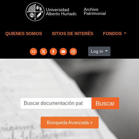
Skip to main content
QUIENES SOMOS
SITIOS DE INTERÉS
FONDOS
Log in
Buscar
Búsqueda Avanzada »