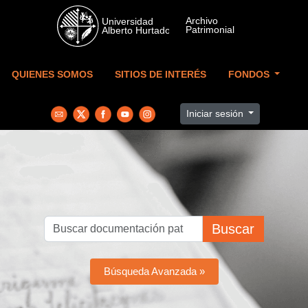
Skip to main content
QUIENES SOMOS
SITIOS DE INTERÉS
FONDOS
Iniciar sesión
Buscar
Búsqueda Avanzada »