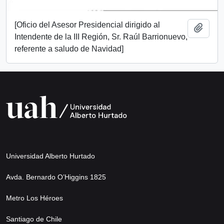
[Oficio del Asesor Presidencial dirigido al
Añadi
Intendente de la III Región, Sr. Raúl Barrionuevo,
referente a saludo de Navidad]
Universidad Alberto Hurtado
Avda. Bernardo O’Higgins 1825
Metro Los Héroes
Santiago de Chile