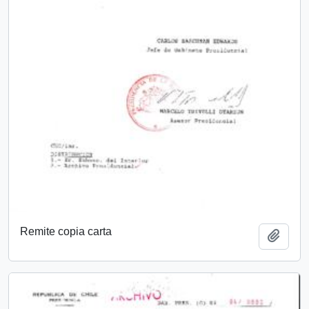
Remite copia carta
Añadi