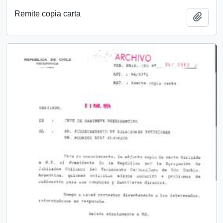
Remite copia carta
Añadi