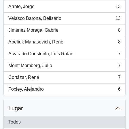
Arrate, Jorge
13
, 13 resultados
Velasco Barona, Belisario
13
, 13 resultados
Jiménez Moraga, Gabriel
8
, 8 resultados
Abeliuk Manasevich, René
8
, 8 resultados
Alvarado Constenla, Luis Rafael
7
, 7 resultados
Montt Momberg, Julio
7
, 7 resultados
Cortázar, René
7
, 7 resultados
Foxley, Alejandro
6
, 6 resultados
Lugar
Todos