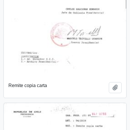
Remite copia carta
Añadi