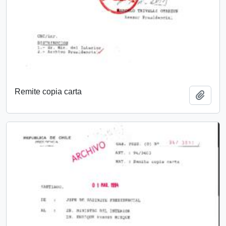
Remite copia carta
Añadi