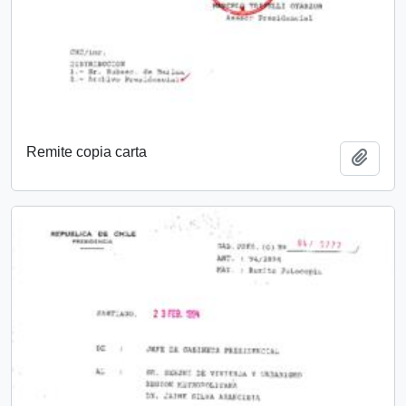
Remite copia carta
Añadi