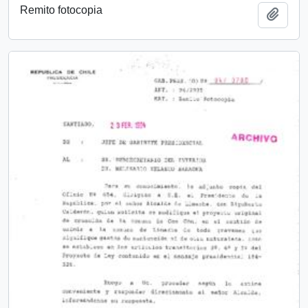
Remito fotocopia
Añadi