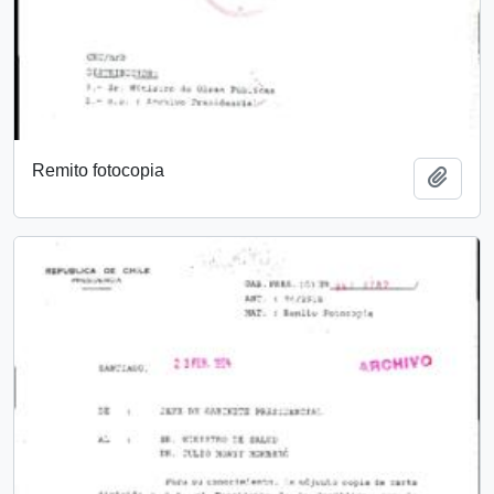
Remito fotocopia
Añadi