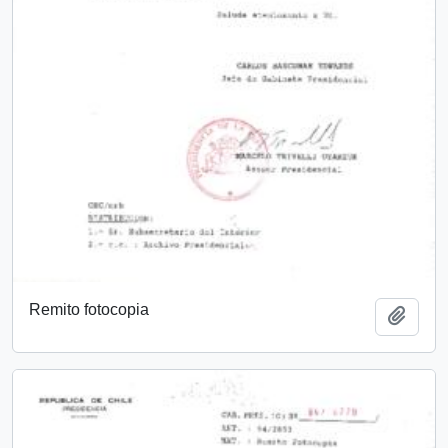
Remito fotocopia
Añadi