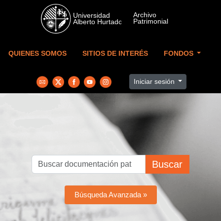
Skip to main content
QUIENES SOMOS
SITIOS DE INTERÉS
FONDOS
Iniciar sesión
Buscar
Búsqueda Avanzada »