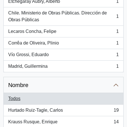
Etchegaray Aubry, Alberto
1
, 1 resultados
Chile. Ministerio de Obras Públicas. Dirección de
1
, 1 resultados
Obras Públicas
Lecaros Concha, Felipe
1
, 1 resultados
Corrêa de Oliveira, Plinio
1
, 1 resultados
Vío Grossi, Eduardo
1
, 1 resultados
Madrid, Guillermina
1
, 1 resultados
Nombre
Todos
Hurtado Ruiz-Tagle, Carlos
19
, 19 resultados
Krauss Rusque, Enrique
14
, 14 resultados