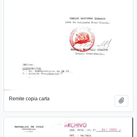
Remite copia carta
Añadi