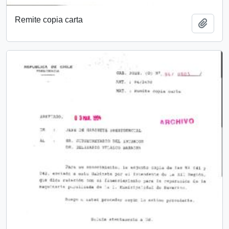
Remite copia carta
Añadi