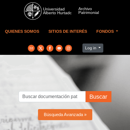
Skip to main content
QUIENES SOMOS
SITIOS DE INTERÉS
FONDOS
Log in
Buscar
Búsqueda Avanzada »