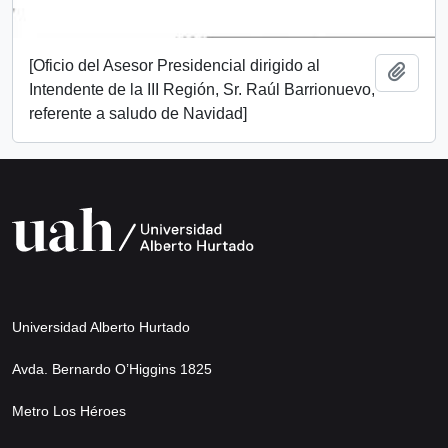
[Oficio del Asesor Presidencial dirigido al
Add t
Intendente de la III Región, Sr. Raúl Barrionuevo,
referente a saludo de Navidad]
Universidad Alberto Hurtado
Avda. Bernardo O’Higgins 1825
Metro Los Héroes