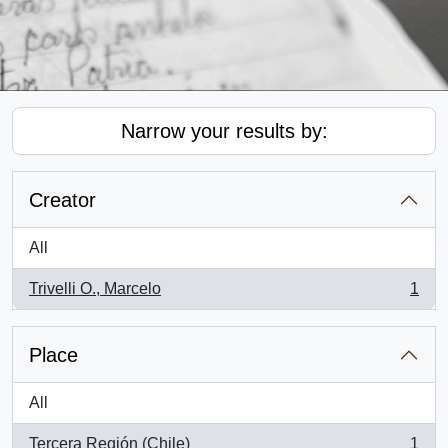
Narrow your results by:
Creator
All
Trivelli O., Marcelo
1
, 1 results
Place
All
Tercera Región (Chile)
1