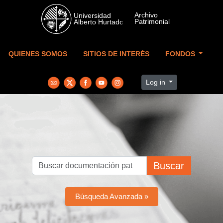
Skip to main content
QUIENES SOMOS
SITIOS DE INTERÉS
FONDOS
Log in
Buscar
Búsqueda Avanzada »