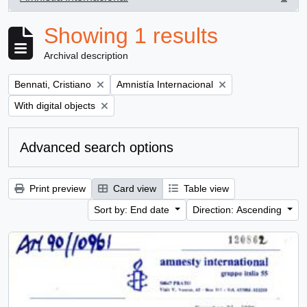
, 1 results
Showing 1 results
Archival description
Remove filter:
Remove filter:
Bennati, Cristiano
Amnistía Internacional
Remove filter:
With digital objects
Advanced search options
Print preview
Card view
Table view
Sort by: End date
Direction: Ascending