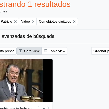
trando 1 resultados
iones
Remove filter:
Remove filter:
 Patricio
Video
Con objetos digitales
 avanzadas de búsqueda
sta previa
Card view
Table view
Ordenar p
esidente Aylwin en