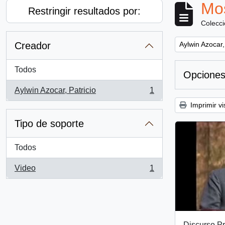
Mos
Restringir resultados por:
Colecc
Remove filter:
Creador
Aylwin Azocar,
Todos
Opciones
Aylwin Azocar, Patricio
1
, 1 resultados
Imprimir vi
Tipo de soporte
Todos
Video
1
, 1 resultados
Discurso Pr