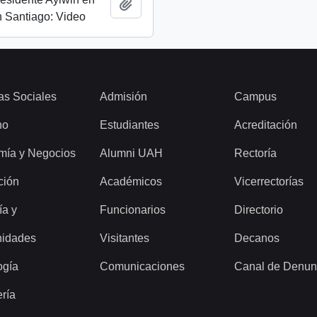
Añadir al portapapeles
 Santiago: Video
as Sociales
Admisión
Campus
ho
Estudiantes
Acreditación
mía y Negocios
Alumni UAH
Rectoría
ción
Académicos
Vicerrectorías
ía y
Funcionarios
Directorio
idades
Visitantes
Decanos
ogía
Comunicaciones
Canal de Denun
ería