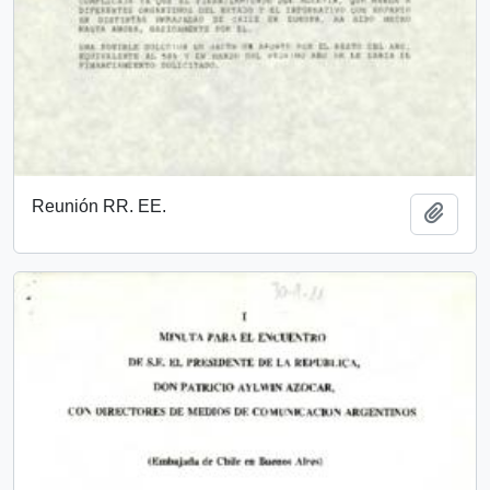
Reunión RR. EE.
Añadi