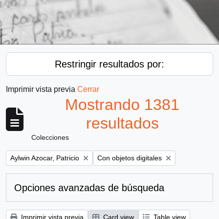
Restringir resultados por:
Imprimir vista previa
Cerrar
Mostrando 1381
resultados
Colecciones
Remove filter:
Remove filter:
Aylwin Azocar, Patricio
Con objetos digitales
Opciones avanzadas de búsqueda
Imprimir vista previa
Card view
Table view