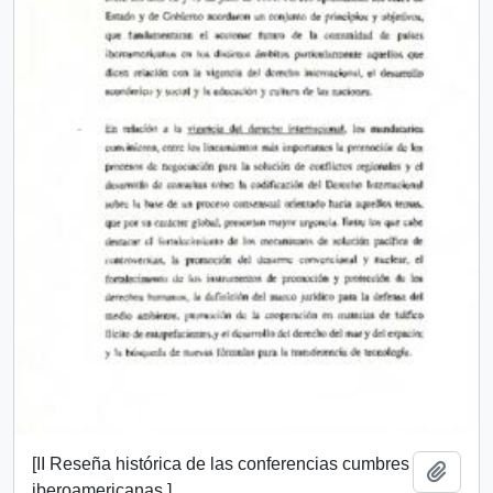
[II Reseña histórica de las conferencias cumbres
Añadi
iberoamericanas ]