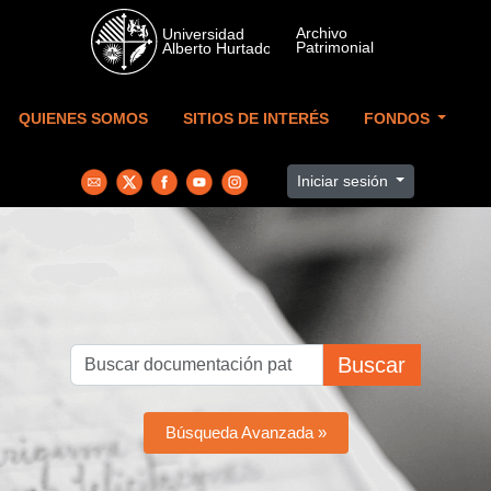
Skip to main content
QUIENES SOMOS
SITIOS DE INTERÉS
FONDOS
Iniciar sesión
Buscar
Búsqueda Avanzada »