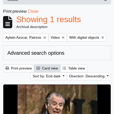
, 1 results
Print preview
Close
Showing 1 results
Archival description
Remove filter:
Remove filter:
Remove filter:
Aylwin Azocar, Patricio
Video
With digital objects
Advanced search options
Print preview
Card view
Table view
Sort by: End date
Direction: Descending