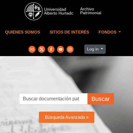
Skip to main content
QUIENES SOMOS
SITIOS DE INTERÉS
FONDOS
Log in
Buscar
Búsqueda Avanzada »