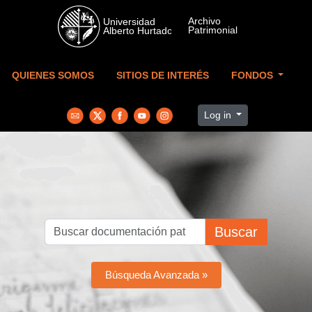
Skip to main content
QUIENES SOMOS
SITIOS DE INTERÉS
FONDOS
Log in
Buscar
Búsqueda Avanzada »