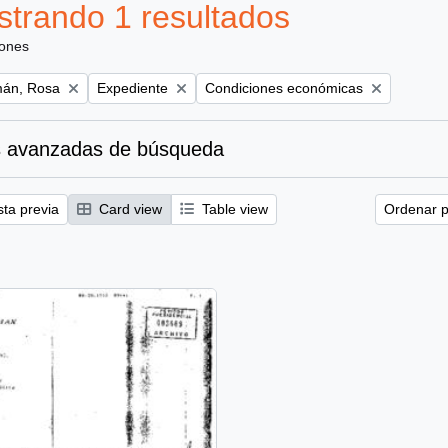
trando 1 resultados
iones
Remove filter:
Remove filter:
án, Rosa
Expediente
Condiciones económicas
 avanzadas de búsqueda
sta previa
Card view
Table view
Ordenar p