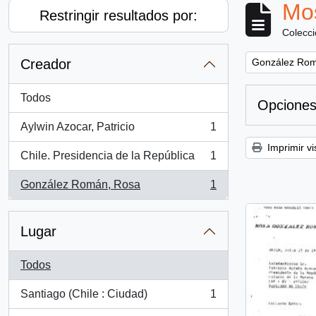
Mos
Restringir resultados por:
Colecc
Remove filter:
Creador
González Rom
Todos
Opciones
Aylwin Azocar, Patricio
1
, 1 resultados
Imprimir vi
Chile. Presidencia de la República
1
, 1 resultados
González Román, Rosa
1
, 1 resultados
Lugar
Todos
Santiago (Chile : Ciudad)
1
, 1 resultados