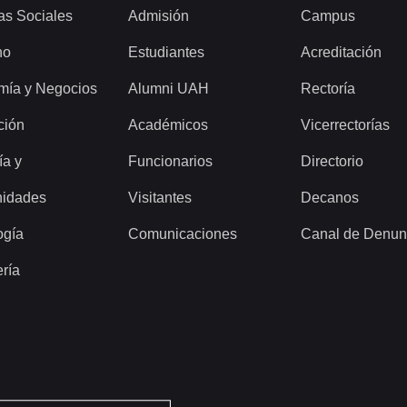
as Sociales
Admisión
Campus
ho
Estudiantes
Acreditación
mía y Negocios
Alumni UAH
Rectoría
ción
Académicos
Vicerrectorías
ía y
Funcionarios
Directorio
idades
Visitantes
Decanos
ogía
Comunicaciones
Canal de Denun
ería