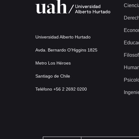
Cienci
Derec
Econo
Universidad Alberto Hurtado
Educa
Avda. Bernardo O’Higgins 1825
Filosof
Metro Los Héroes
Human
Santiago de Chile
Psicol
Teléfono +56 2 2692 0200
Ingeni