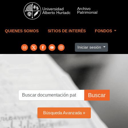
Skip to main content
QUIENES SOMOS
SITIOS DE INTERÉS
FONDOS
Iniciar sesión
Buscar
Búsqueda Avanzada »