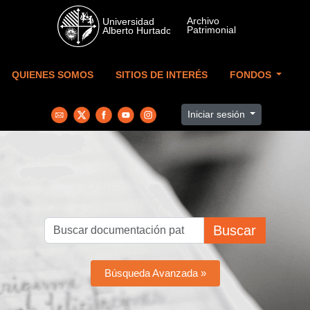
Skip to main content
QUIENES SOMOS
SITIOS DE INTERÉS
FONDOS
Iniciar sesión
Buscar
Búsqueda Avanzada »