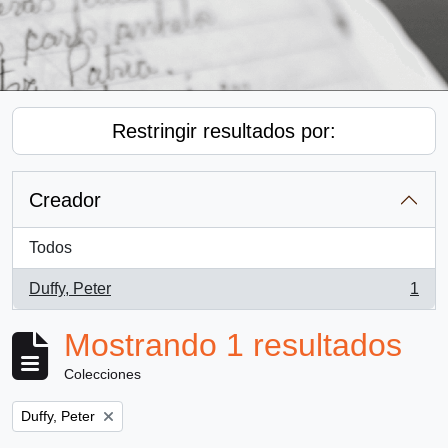
Restringir resultados por:
Creador
Todos
Duffy, Peter
1
, 1 resultados
Mostrando 1 resultados
Colecciones
Remove filter:
Duffy, Peter