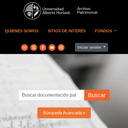
Skip to main content
QUIENES SOMOS
SITIOS DE INTERÉS
FONDOS
Iniciar sesión
Buscar
Búsqueda Avanzada »