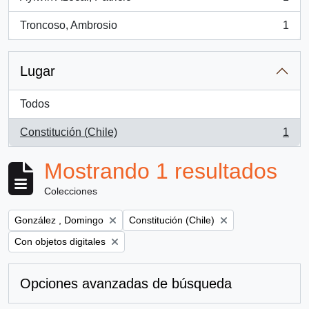
, 1 resultados
Troncoso, Ambrosio
1
, 1 resultados
Lugar
Todos
Constitución (Chile)
1
, 1 resultados
Mostrando 1 resultados
Colecciones
Remove filter:
Remove filter:
González , Domingo
Constitución (Chile)
Remove filter:
Con objetos digitales
Opciones avanzadas de búsqueda