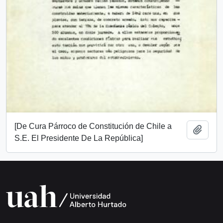
[De Cura Párroco de Constitución de Chile a
Añadi
S.E. El Presidente De La República]